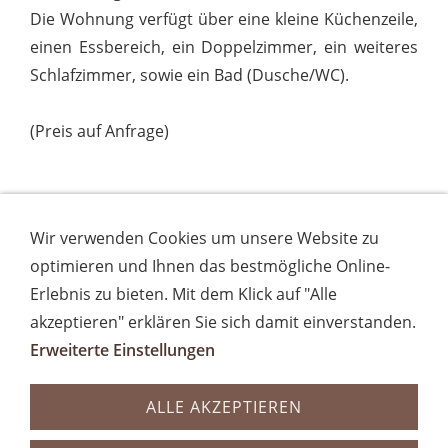
Die Wohnung verfügt über eine kleine Küchenzeile,
einen Essbereich, ein Doppelzimmer, ein weiteres
Schlafzimmer, sowie ein Bad (Dusche/WC).
(Preis auf Anfrage)
Wir verwenden Cookies um unsere Website zu
optimieren und Ihnen das bestmögliche Online-
Erlebnis zu bieten. Mit dem Klick auf "Alle
akzeptieren" erklären Sie sich damit einverstanden.
Ferienhaus
Erweiterte Einstellungen
Ausstattung:
Das Haus bietet Platz für max. 7 Personen. Neben
ALLE AKZEPTIEREN
den Zimmern stehen 2 Bäder (Dusche/WC), ein